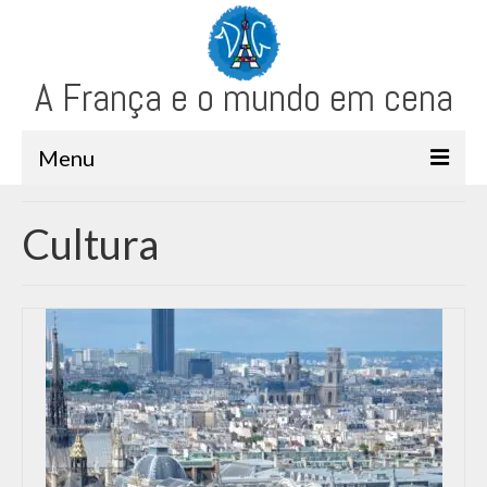
A França e o mundo em cena
Menu
Bem-vindo
Cultura
Historia e Patrimônio
Cultura e Arte
Paris
Regiões Francesas
O mundo e eu